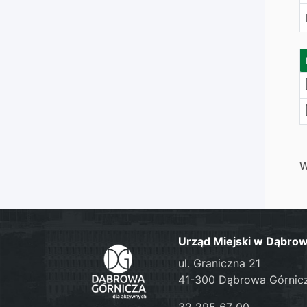
W
Urząd Miejski w Dąbrow
ul. Graniczna 21
41-300 Dąbrowa Górnic