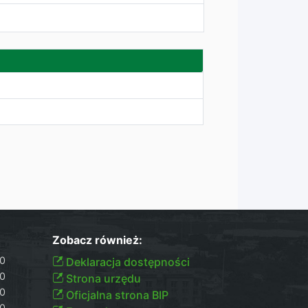
Zobacz również:
30
Deklaracja dostępności
30
Strona urzędu
30
Oficjalna strona BIP
00