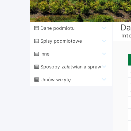
Da
Dane podmiotu
Int
Spisy podmiotowe
Inne
I
Sposoby załatwiania spraw
Umów wizytę