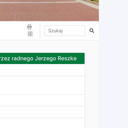
Wpisz tekst do wyszukania
Szukaj
 Jerzego Reszke
przez radnego Jerzego Reszke