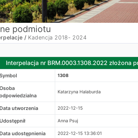
ne podmiotu
erpelacje /
Kadencja 2018- 2024
nterpelacja nr BRM.0003.1308.2022 złożona przez radnego
Interpelacja nr BRM.0003.1308.2022 złożona 
Symbol
1308
Osoba
Katarzyna Halaburda
odpowiedzialna
Data utworzenia
2022-12-15
Udostępnił
Anna Psuj
Data udostępnienia
2022-12-15 13:36:01