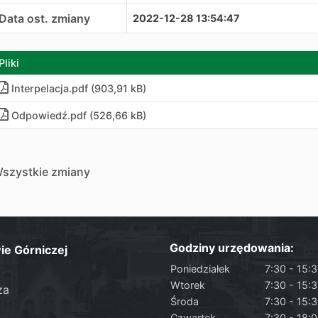
Data ost. zmiany
2022-12-28 13:54:47
Pliki
Interpelacja
.
pdf (903,91 kB)
Odpowiedź
.
pdf (526,66 kB)
szystkie zmiany
Godziny urzędowania:
ie Górniczej
Poniedziałek
7:30 - 15:
Wtorek
7:30 - 15:
za
Środa
7:30 - 15:
Czwartek
7:30 - 18: