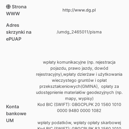
Strona
http://www.dg.pl
WWW
Adres
skrzynki na
/umdg_2465011/pisma
ePUAP
wpłaty komunikacyjne (np. rejestracja
pojazdu, prawo jazdy, dowód
rejestracyjny),wpłaty dzierżaw i użytkowania
wieczystego gruntów i opłat
przekształceniowych(GMINA), opłaty za
udostępnienie materiałów geodezyjnych (np.
mapy, wypisy)
Kod BIC (SWIFT): GBGCPLPK 20 1560 1010
Konta
0000 9480 0000 1082
bankowe
UM
wpłaty podatków, wpłaty opłaty skarbowej
Kod BIC (SWIFT): GBGCPLPK 83 1560 1010