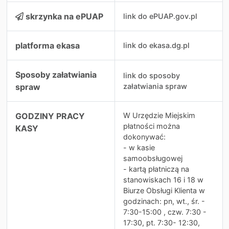
skrzynka na ePUAP
link do ePUAP.gov.pl
platforma ekasa
link do ekasa.dg.pl
Sposoby załatwiania
link do sposoby
spraw
załatwiania spraw
GODZINY PRACY
W Urzędzie Miejskim
płatności można
KASY
dokonywać:
- w kasie
samoobsługowej
- kartą płatniczą na
stanowiskach 16 i 18 w
Biurze Obsługi Klienta w
godzinach: pn, wt., śr. -
7:30-15:00 , czw. 7:30 -
17:30, pt. 7:30- 12:30,