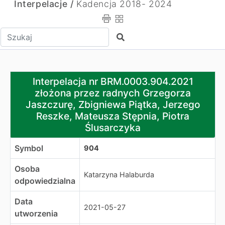
Interpelacje /
Kadencja 2018- 2024
Wpisz tekst do wyszukania
Szukaj
Interpelacja nr BRM.0003.904.2021 złożona przez radny
Interpelacja nr BRM.0003.904.2021
złożona przez radnych Grzegorza
Jaszczurę, Zbigniewa Piątka, Jerzego
Reszke, Mateusza Stępnia, Piotra
Ślusarczyka
Symbol
904
Osoba
Katarzyna Halaburda
odpowiedzialna
Data
2021-05-27
utworzenia