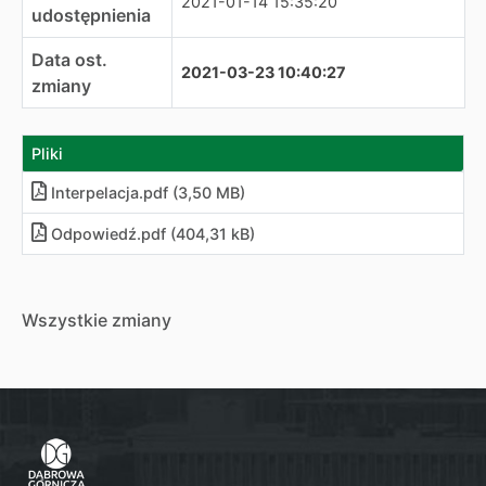
2021-01-14 15:35:20
udostępnienia
Data ost.
2021-03-23 10:40:27
zmiany
Pliki
Interpelacja
.
pdf (3,50 MB)
Odpowiedź
.
pdf (404,31 kB)
Wszystkie zmiany