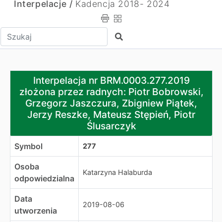
Interpelacje /
Kadencja 2018- 2024
Wpisz tekst do wyszukania
Szukaj
Interpelacja nr BRM.0003.277.2019 złożona przez radnyc
Interpelacja nr BRM.0003.277.2019
złożona przez radnych: Piotr Bobrowski,
Grzegorz Jaszczura, Zbigniew Piątek,
Jerzy Reszke, Mateusz Stępień, Piotr
Ślusarczyk
Symbol
277
Osoba
Katarzyna Halaburda
odpowiedzialna
Data
2019-08-06
utworzenia