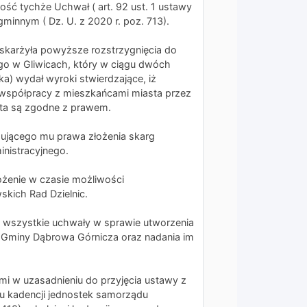
ść tychże Uchwał ( art. 92 ust. 1 ustawy
minnym ( Dz. U. z 2020 r. poz. 713).
skarżyła powyższe rozstrzygnięcia do
o w Gliwicach, który w ciągu dwóch
ika) wydał wyroki stwierdzające, iż
współpracy z mieszkańcami miasta przez
sta są zgodne z prawem.
gującego mu prawa złożenia skarg
nistracyjnego.
łożenie w czasie możliwości
kich Rad Dzielnic.
iż wszystkie uchwały w sprawie utworzenia
) Gminy Dąbrowa Górnicza oraz nadania im
i w uzasadnieniu do przyjęcia ustawy z
iu kadencji jednostek samorządu