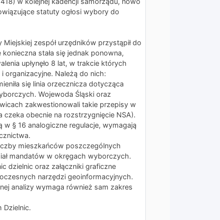
. 2418) w kolejnej kadencji samorządu, nowo
wiązujące statuty ogłosi wybory do
Miejskiej zespół urzędników przystąpił do
e konieczna stała się jednak ponowna,
lenia upłynęło 8 lat, w trakcie których
i organizacyjne. Należą do nich:
niła się linia orzecznicza dotycząca
wyborczych. Wojewoda Śląski oraz
wicach zakwestionowali takie przepisy w
a czeka obecnie na rozstrzygnięcie NSA).
ą w § 16 analogiczne regulacje, wymagają
cznictwa.
iczby mieszkańców poszczególnych
ział mandatów w okręgach wyborczych.
 dzielnic oraz załączniki graficzne
woczesnych narzędzi geoinformacyjnych.
ej analizy wymaga również sam zakres
 Dzielnic.