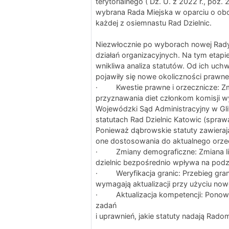
terytorialnego ( Dz. U. z 2022 r., poz
wybrana Rada Miejska w oparciu o obo
każdej z osiemnastu Rad Dzielnic.
Niezwłocznie po wyborach nowej Rady 
działań organizacyjnych. Na tym etapi
wnikliwa analiza statutów. Od ich uchwa
pojawiły się nowe okoliczności prawne 
· Kwestie prawne i orzecznicze: Zmie
przyznawania diet członkom komisji 
Wojewódzki Sąd Administracyjny w Gli
statutach Rad Dzielnic Katowic (spraw
Ponieważ dąbrowskie statuty zawieraj
one dostosowania do aktualnego orze
· Zmiany demograficzne: Zmiana l
dzielnic bezpośrednio wpływa na pod
· Weryfikacja granic: Przebieg granic
wymagają aktualizacji przy użyciu no
· Aktualizacja kompetencji: Ponown
zadań
i uprawnień, jakie statuty nadają Radom