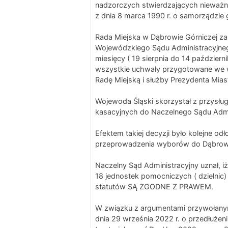
nadzorczych stwierdzających nieważno
z dnia 8 marca 1990 r. o samorządzie g
Rada Miejska w Dąbrowie Górniczej za
Wojewódzkiego Sądu Administracyjneg
miesięcy ( 19 sierpnia do 14 październ
wszystkie uchwały przygotowane we 
Radę Miejską i służby Prezydenta Mia
Wojewoda Śląski skorzystał z przysłu
kasacyjnych do Naczelnego Sądu Admi
Efektem takiej decyzji było kolejne od
przeprowadzenia wyborów do Dąbrows
Naczelny Sąd Administracyjny uznał, 
18 jednostek pomocniczych ( dzielnic
statutów SĄ ZGODNE Z PRAWEM.
W związku z argumentami przywołanym
dnia 29 września 2022 r. o przedłużen