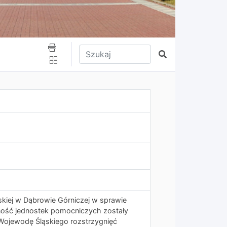
Wpisz tekst do wyszukania
Szukaj
skiej w Dąbrowie Górniczej w sprawie
lność jednostek pomocniczych zostały
ojewodę Śląskiego rozstrzygnięć