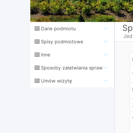
Sp
Dane podmiotu
Jed
Spisy podmiotowe
Inne
D
Sposoby załatwiania spraw
Umów wizytę