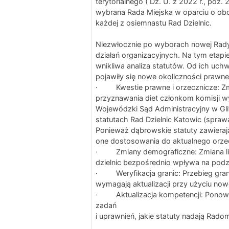
terytorialnego ( Dz. U. z 2022 r., poz
wybrana Rada Miejska w oparciu o obo
każdej z osiemnastu Rad Dzielnic.
Niezwłocznie po wyborach nowej Rady 
działań organizacyjnych. Na tym etapi
wnikliwa analiza statutów. Od ich uchwa
pojawiły się nowe okoliczności prawne 
· Kwestie prawne i orzecznicze: Zmie
przyznawania diet członkom komisji 
Wojewódzki Sąd Administracyjny w Gli
statutach Rad Dzielnic Katowic (spraw
Ponieważ dąbrowskie statuty zawieraj
one dostosowania do aktualnego orze
· Zmiany demograficzne: Zmiana l
dzielnic bezpośrednio wpływa na pod
· Weryfikacja granic: Przebieg granic
wymagają aktualizacji przy użyciu no
· Aktualizacja kompetencji: Ponown
zadań
i uprawnień, jakie statuty nadają Radom