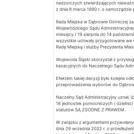
nadzorczych stwierdzających nieważno
z dnia 8 marca 1990 r. o samorządzie g
Rada Miejska w Dąbrowie Górniczej za
Wojewódzkiego Sądu Administracyjneg
miesięcy ( 19 sierpnia do 14 październ
wszystkie uchwały przygotowane we 
Radę Miejską i służby Prezydenta Mia
Wojewoda Śląski skorzystał z przysłu
kasacyjnych do Naczelnego Sądu Admi
Efektem takiej decyzji było kolejne od
przeprowadzenia wyborów do Dąbrows
Naczelny Sąd Administracyjny uznał, 
18 jednostek pomocniczych ( dzielnic
statutów SĄ ZGODNE Z PRAWEM.
W związku z argumentami przywołanym
dnia 29 września 2022 r. o przedłużen