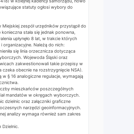
. 2418) w kolejnej kadencji samorządu, nowo
wiązujące statuty ogłosi wybory do
Miejskiej zespół urzędników przystąpił do
e konieczna stała się jednak ponowna,
lenia upłynęło 8 lat, w trakcie których
i organizacyjne. Należą do nich:
niła się linia orzecznicza dotycząca
wyborczych. Wojewoda Śląski oraz
wicach zakwestionowali takie przepisy w
a czeka obecnie na rozstrzygnięcie NSA).
ą w § 16 analogiczne regulacje, wymagają
cznictwa.
iczby mieszkańców poszczególnych
ział mandatów w okręgach wyborczych.
 dzielnic oraz załączniki graficzne
woczesnych narzędzi geoinformacyjnych.
ej analizy wymaga również sam zakres
 Dzielnic.