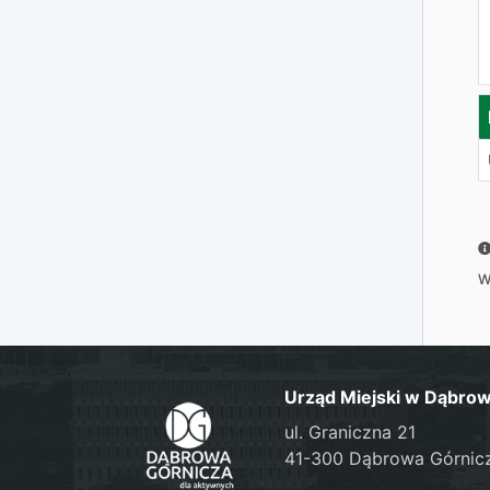
W
Urząd Miejski w Dąbrow
ul. Graniczna 21
41-300 Dąbrowa Górnic