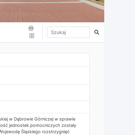
Wpisz tekst do wyszukania
Szukaj
skiej w Dąbrowie Górniczej w sprawie
lność jednostek pomocniczych zostały
ojewodę Śląskiego rozstrzygnięć