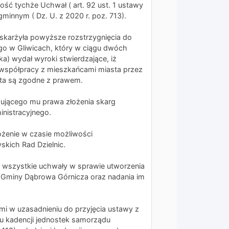
ść tychże Uchwał ( art. 92 ust. 1 ustawy
minnym ( Dz. U. z 2020 r. poz. 713).
skarżyła powyższe rozstrzygnięcia do
o w Gliwicach, który w ciągu dwóch
ika) wydał wyroki stwierdzające, iż
współpracy z mieszkańcami miasta przez
sta są zgodne z prawem.
gującego mu prawa złożenia skarg
nistracyjnego.
łożenie w czasie możliwości
kich Rad Dzielnic.
iż wszystkie uchwały w sprawie utworzenia
) Gminy Dąbrowa Górnicza oraz nadania im
i w uzasadnieniu do przyjęcia ustawy z
iu kadencji jednostek samorządu