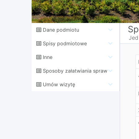
Sp
Dane podmiotu
Jed
Spisy podmiotowe
Inne
D
Sposoby załatwiania spraw
Umów wizytę