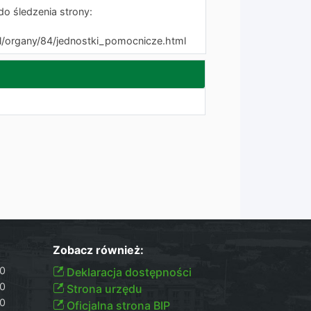
 śledzenia strony:
pl/organy/84/jednostki_pomocnicze.html
Zobacz również:
30
Deklaracja dostępności
30
Strona urzędu
30
Oficjalna strona BIP