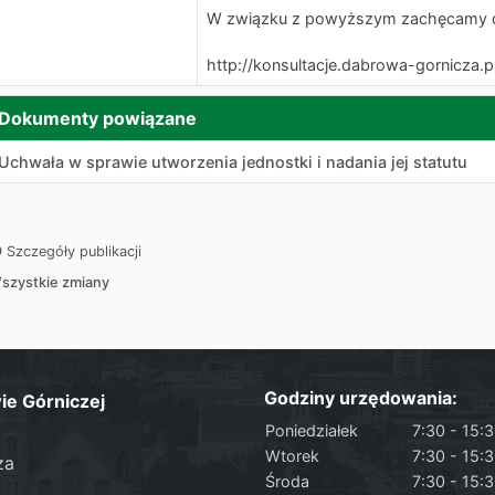
W związku z powyższym zachęcamy do
http://konsultacje.dabrowa-gornicza.
Dokumenty powiązane
Uchwała w sprawie utworzenia jednostki i nadania jej statutu
Szczegóły publikacji
szystkie zmiany
Godziny urzędowania:
ie Górniczej
Poniedziałek
7:30 - 15:
Wtorek
7:30 - 15:
za
Środa
7:30 - 15: