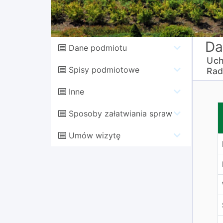
Da
Dane podmiotu
Uch
Spisy podmiotowe
Rad
Inne
w
Sposoby załatwiania spraw
Umów wizytę