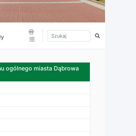
Wpisz tekst do wyszukania
Szukaj
ły
miasta Dąbrowa Górnicza
anu ogólnego miasta Dąbrowa