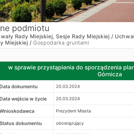
ne podmiotu
wały Rady Miejskiej, Sesje Rady Miejskiej /
Uchwa
y Miejskiej /
Gospodarka gruntami
 sprawie przystąpienia do sporządzenia planu ogólnego 
w sprawie przystąpienia do sporządzenia pl
Górnicza
Data dokumentu
20.03.2024
Data wejścia w życie
20.03.2024
Wnioskodawca
Prezydent Miasta
Status dokumentu
obowiązujący