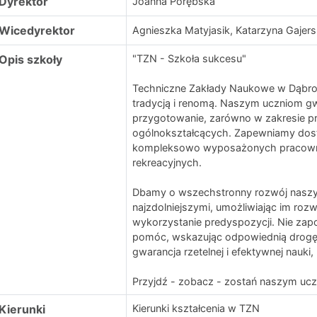
Dyrektor
Joanna Porębska
Wicedyrektor
Agnieszka Matyjasik, Katarzyna Gajer
Opis szkoły
"TZN - Szkoła sukcesu"
Techniczne Zakłady Naukowe w Dąbrowi
tradycją i renomą. Naszym uczniom gwa
przygotowanie, zarówno w zakresie p
ogólnokształcących. Zapewniamy dos
kompleksowo wyposażonych pracowni
rekreacyjnych.
Dbamy o wszechstronny rozwój naszyc
najzdolniejszymi, umożliwiając im rozw
wykorzystanie predyspozycji. Nie zap
pomóc, wskazując odpowiednią drogę
gwarancja rzetelnej i efektywnej nauki, 
Przyjdź - zobacz - zostań naszym ucz
Kierunki
Kierunki kształcenia w TZN