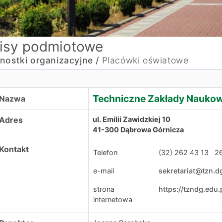
isy podmiotowe
nostki organizacyjne /
Placówki oświatowe
echniczne Zakłady Naukowe
Techniczne Zakłady Nauko
Nazwa
Adres
ul. Emilii Zawidzkiej 10
41-300 Dąbrowa Górnicza
Kontakt
Telefon
(32) 262 43 13 2
e-mail
sekretariat@tzn.dg
strona
https://tzndg.edu.p
internetowa