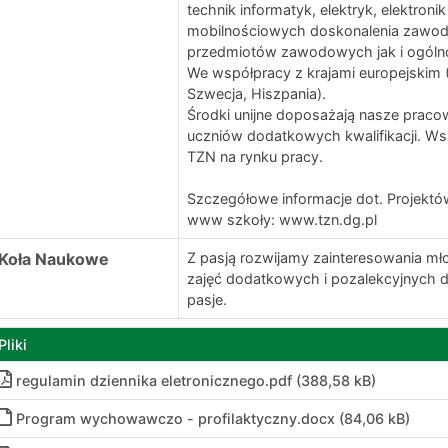
technik informatyk, elektryk, elektron
mobilnościowych doskonalenia zawod
przedmiotów zawodowych jak i ogóln
We współpracy z krajami europejskim (
Szwecja, Hiszpania).
Środki unijne doposażają nasze praco
uczniów dodatkowych kwalifikacji. Ws
TZN na rynku pracy.
Szczegółowe informacje dot. Projektó
www szkoły: www.tzn.dg.pl
Koła Naukowe
Z pasją rozwijamy zainteresowania mło
zajęć dodatkowych i pozalekcyjnych 
pasje.
Pliki
regulamin dziennika eletronicznego
.
pdf (388,58 kB)
Program wychowawczo - profilaktyczny
.
docx (84,06 kB)