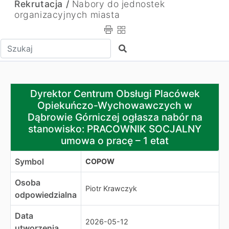
Rekrutacja /
Nabory do jednostek
organizacyjnych miasta
Wpisz tekst do wyszukania
Szukaj
Dyrektor Centrum Obsługi Placówek Opiekuńczo-Wych
Dyrektor Centrum Obsługi Placówek
Opiekuńczo-Wychowawczych w
Dąbrowie Górniczej ogłasza nabór na
stanowisko: PRACOWNIK SOCJALNY
umowa o pracę – 1 etat
Symbol
COPOW
Osoba
Piotr Krawczyk
odpowiedzialna
Data
2026-05-12
utworzenia