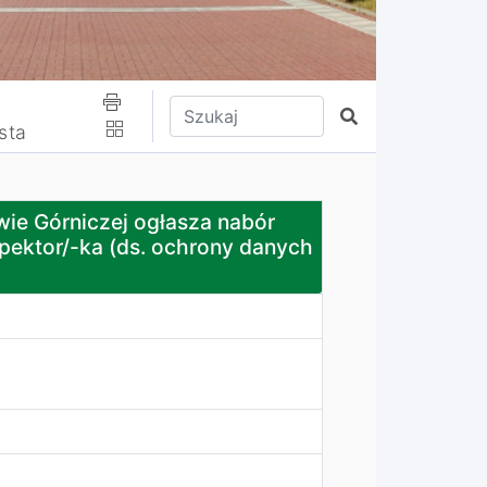
Wpisz tekst do wyszukania
Szukaj
sta
łasza nabór kandydatów na wolne stanowisko: Starszy/-a
ie Górniczej ogłasza nabór
pektor/-ka (ds. ochrony danych