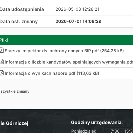
Data udostępnienia
2026-05-08 12:28:21
Data ost. zmiany
2026-07-01 14:08:29
Pliki
Starszy Inspektor ds. ochrony danych BIP.pdf (254,28 kB)
informacja o liczbie kandydatów spełniających wymagania.pdf
Informacja o wynikach naboru
.
pdf (113,63 kB)
szystkie zmiany
Godziny urzędowania:
ie Górniczej
Poniedziałek
7:30 - 15: