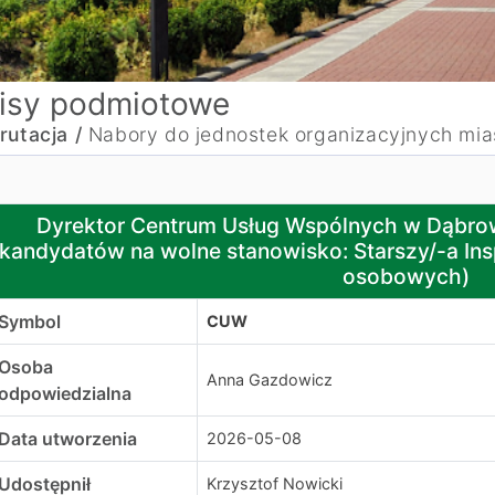
isy podmiotowe
rutacja /
Nabory do jednostek organizacyjnych mia
yrektor Centrum Usług Wspólnych w Dąbrowie Górniczej og
Dyrektor Centrum Usług Wspólnych w Dąbrow
kandydatów na wolne stanowisko: Starszy/-a Ins
osobowych)
Symbol
CUW
Osoba
Anna Gazdowicz
odpowiedzialna
Data utworzenia
2026-05-08
Udostępnił
Krzysztof Nowicki