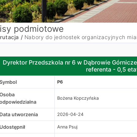
isy podmiotowe
rutacja /
Nabory do jednostek organizacyjnych mia
yrektor Przedszkola nr 6 w Dąbrowie Górniczej ogłasza nab
Dyrektor Przedszkola nr 6 w Dąbrowie Górnicze
referenta - 0,5 eta
Symbol
P6
Osoba
Bożena Kopczyńska
odpowiedzialna
Data utworzenia
2026-04-24
Udostępnił
Anna Psuj