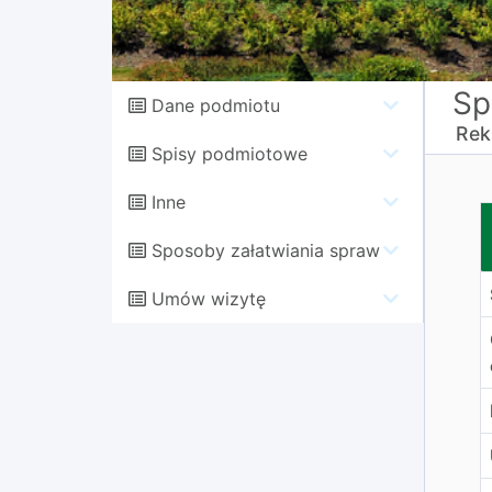
Sp
Dane podmiotu
Rek
Spisy podmiotowe
Inne
D
Sposoby załatwiania spraw
Umów wizytę