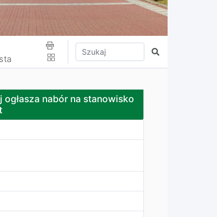
Wpisz tekst do wyszukania
Szukaj
sta
ór na stanowisko referenta - 0,5 etat
j ogłasza nabór na stanowisko
t