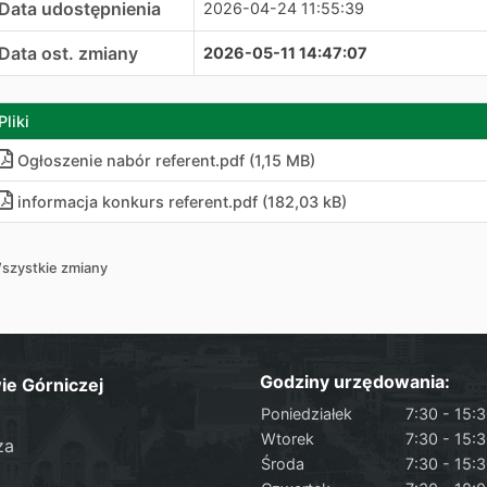
Data udostępnienia
2026-04-24 11:55:39
Data ost. zmiany
2026-05-11 14:47:07
Pliki
Ogłoszenie nabór referent.pdf (1,15 MB)
informacja konkurs referent.pdf (182,03 kB)
szystkie zmiany
Godziny urzędowania:
ie Górniczej
Poniedziałek
7:30 - 15:
Wtorek
7:30 - 15:
za
Środa
7:30 - 15: