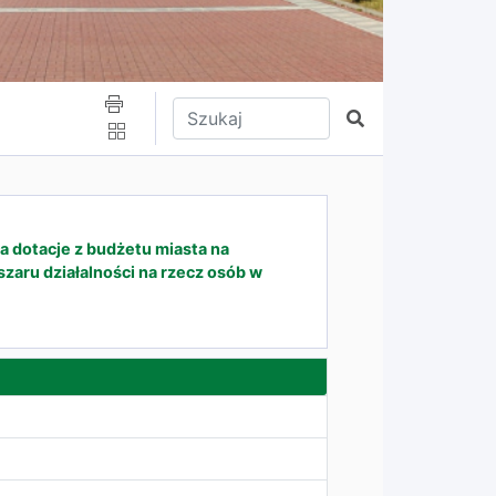
Wpisz tekst do wyszukania
Szukaj
otacje z budżetu miasta na
zaru działalności na rzecz osób w