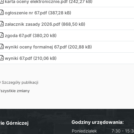
karta oceny elektronicznie
.
pdf (242,27 kB)
ogłoszenie nr 67
.
pdf (387,28 kB)
załacznik zasady 2026
.
pdf (868,50 kB)
zgoda 67
.
pdf (380,20 kB)
wyniki oceny formalnej 67
.
pdf (202,88 kB)
wyniki 67
.
pdf (210,06 kB)
Szczegóły publikacji
szystkie zmiany
Godziny urzędowania:
ie Górniczej
Poniedziałek
7:30 - 15: