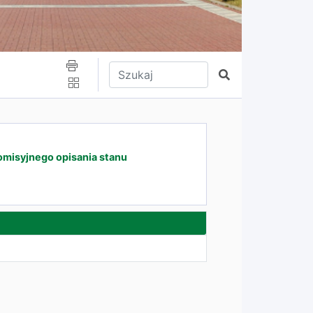
Wpisz tekst do wyszukania
Szukaj
omisyjnego opisania stanu