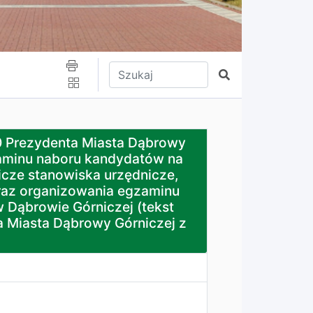
Wpisz tekst do wyszukania
Szukaj
iasta Dąbrowy Górniczej z dnia 17.02.2020r. w sprawie: 
0 Prezydenta Miasta Dąbrowy
ulaminu naboru kandydatów na
icze stanowiska urzędnicze,
raz organizowania egzaminu
 Dąbrowie Górniczej (tekst
a Miasta Dąbrowy Górniczej z