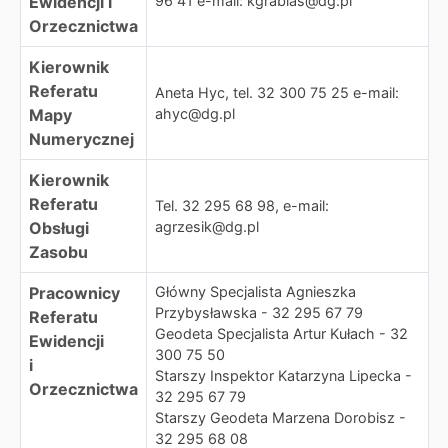
Ewidencji i
96 41 e-mail: kgrabias@dg.pl
Orzecznictwa
Kierownik
Referatu
Aneta Hyc, tel. 32 300 75 25 e-mail:
Mapy
ahyc@dg.pl
Numerycznej
Kierownik
Referatu
Tel. 32 295 68 98, e-mail:
Obsługi
agrzesik@dg.pl
Zasobu
Pracownicy
Główny Specjalista Agnieszka
Przybysławska - 32 295 67 79
Referatu
Geodeta Specjalista Artur Kułach - 32
Ewidencji
300 75 50
i
Starszy Inspektor Katarzyna Lipecka -
Orzecznictwa
32 295 67 79
Starszy Geodeta Marzena Dorobisz -
32 295 68 08