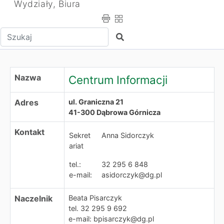
Wydziały, Biura
Wpisz tekst do wyszukania
Szukaj
Centrum Informacji
Nazwa
Centrum Informacji
Adres
ul. Graniczna 21
41-300 Dąbrowa Górnicza
Kontakt
Sekret
Anna Sidorczyk
ariat
tel.:
32 295 6 848
e-mail:
asidorczyk@dg.pl
Naczelnik
Beata Pisarczyk
tel. 32 295 9 692
e-mail: bpisarczyk@dg.pl