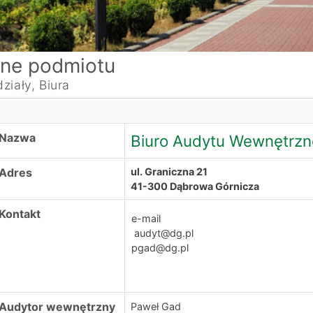
ne podmiotu
ziały, Biura
iuro Audytu Wewnętrznego
Nazwa
Biuro Audytu Wewnętrz
Adres
ul. Graniczna 21
41-300 Dąbrowa Górnicza
Kontakt
e-mail
audyt@dg.pl
pgad@dg.pl
Audytor wewnętrzny
Paweł Gad