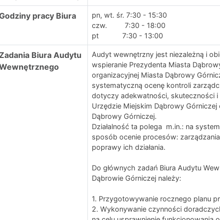
Godziny pracy Biura
pn, wt. śr. 7:30 - 15:30
czw. 7:30 - 18:00
pt 7:30 - 13:00
Zadania Biura Audytu
Audyt wewnętrzny jest niezależną i obi
wspieranie Prezydenta Miasta Dąbrowy 
Wewnętrznego
organizacyjnej Miasta Dąbrowy Górnicze
systematyczną ocenę kontroli zarządc
dotyczy adekwatności, skuteczności i 
Urzędzie Miejskim Dąbrowy Górniczej 
Dąbrowy Górniczej.
Działalność ta polega m.in.: na syst
sposób ocenie procesów: zarządzania r
poprawy ich działania.
Do głównych zadań Biura Audytu Wew
Dąbrowie Górniczej należy:
1. Przygotowywanie rocznego planu 
2. Wykonywanie czynności doradczyc
na celu usprawnienie funkcjonowania 