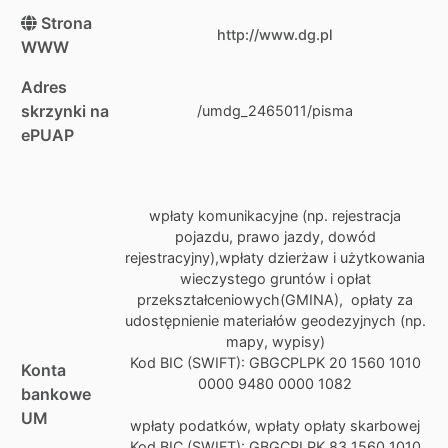
Strona
http://www.dg.pl
WWW
Adres
skrzynki na
/umdg_2465011/pisma
ePUAP
wpłaty komunikacyjne (np. rejestracja
pojazdu, prawo jazdy, dowód
rejestracyjny),wpłaty dzierżaw i użytkowania
wieczystego gruntów i opłat
przekształceniowych(GMINA), opłaty za
udostępnienie materiałów geodezyjnych (np.
mapy, wypisy)
Kod BIC (SWIFT): GBGCPLPK 20 1560 1010
Konta
0000 9480 0000 1082
bankowe
UM
wpłaty podatków, wpłaty opłaty skarbowej
Kod BIC (SWIFT): GBGCPLPK 83 1560 1010