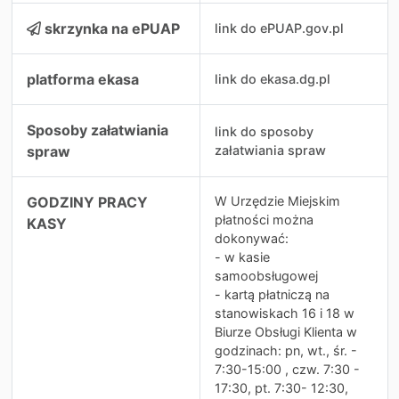
skrzynka na ePUAP
link do ePUAP.gov.pl
platforma ekasa
link do ekasa.dg.pl
Sposoby załatwiania
link do sposoby
spraw
załatwiania spraw
GODZINY PRACY
W Urzędzie Miejskim
płatności można
KASY
dokonywać:
- w kasie
samoobsługowej
- kartą płatniczą na
stanowiskach 16 i 18 w
Biurze Obsługi Klienta w
godzinach: pn, wt., śr. -
7:30-15:00 , czw. 7:30 -
17:30, pt. 7:30- 12:30,