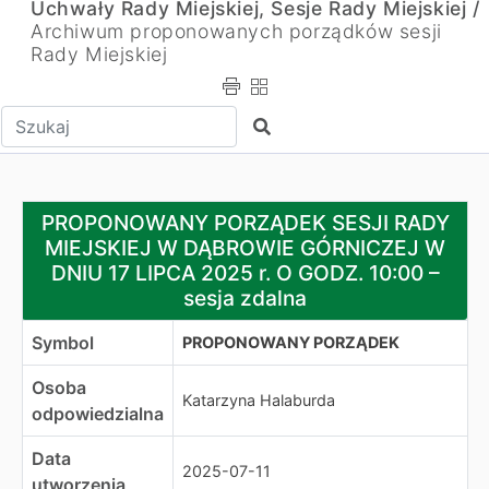
Uchwały Rady Miejskiej, Sesje Rady Miejskiej /
Archiwum proponowanych porządków sesji
Rady Miejskiej
Wpisz tekst do wyszukania
Szukaj
PROPONOWANY PORZĄDEK SESJI RADY MIEJSKIEJ W DĄBR
PROPONOWANY PORZĄDEK SESJI RADY
MIEJSKIEJ W DĄBROWIE GÓRNICZEJ W
DNIU 17 LIPCA 2025 r. O GODZ. 10:00 –
sesja zdalna
Symbol
PROPONOWANY PORZĄDEK
Osoba
Katarzyna Halaburda
odpowiedzialna
Data
2025-07-11
utworzenia