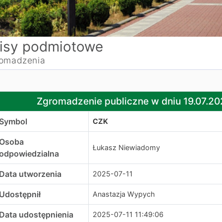
isy podmiotowe
omadzenia
gromadzenie publiczne w dniu 19.07.2025 - kontrdemonstr
Zgromadzenie publiczne w dniu 19.07.20
Symbol
CZK
Osoba
Łukasz Niewiadomy
odpowiedzialna
Data utworzenia
2025-07-11
Udostępnił
Anastazja Wypych
Data udostępnienia
2025-07-11 11:49:06