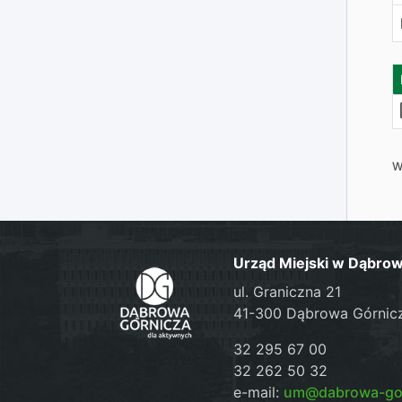
W
Urząd Miejski w Dąbrow
ul. Graniczna 21
41-300 Dąbrowa Górnic
32 295 67 00
32 262 50 32
e-mail:
um@dabrowa-gor