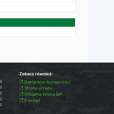
Zobacz również:
30
Deklaracja dostępności
30
Strona urzędu
30
Oficjalna strona BIP
00
E-urząd
00