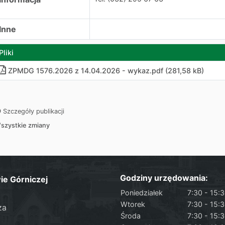
Inne
Pliki
ZPMDG 1576.2026 z 14.04.2026 - wykaz.pdf (281,58 kB)
Szczegóły publikacji
szystkie zmiany
Godziny urzędowania:
ie Górniczej
Poniedziałek
7:30 - 15:
Wtorek
7:30 - 15:
za
Środa
7:30 - 15: