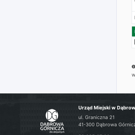
W
Urząd Miejski w Dąbrow
ul. Graniczna 21
41-300 Dąbrowa Górnic