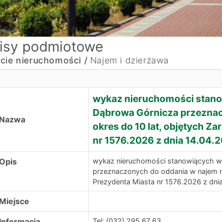
isy podmiotowe
cie nieruchomości /
Najem i dzierżawa
wykaz nieruchomości stan
Dąbrowa Górnicza przeznac
Nazwa
okres do 10 lat, objętych Z
nr 1576.2026 z dnia 14.04.2
Opis
wykaz nieruchomości stanowiących w
przeznaczonych do oddania w najem na
Prezydenta Miasta nr 1576.2026 z dnia
Miejsce
Informacja
Tel: (032) 295 67 63