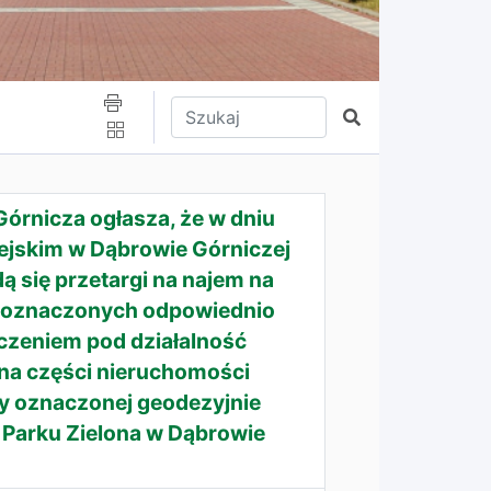
Wpisz tekst do wyszukania
Szukaj
órnicza ogłasza, że w dniu
iejskim w Dąbrowie Górniczej
dą się przetargi na najem na
sc oznaczonych odpowiednio
aczeniem pod działalność
a części nieruchomości
y oznaczonej geodezyjnie
Parku Zielona w Dąbrowie