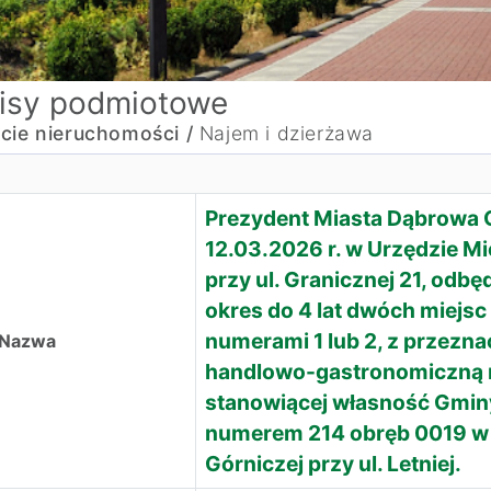
isy podmiotowe
cie nieruchomości /
Najem i dzierżawa
Prezydent Miasta Dąbrowa G
12.03.2026 r. w Urzędzie M
przy ul. Granicznej 21, odbę
okres do 4 lat dwóch miej
numerami 1 lub 2, z przezn
Nazwa
handlowo-gastronomiczną n
stanowiącej własność Gmin
numerem 214 obręb 0019 w 
Górniczej przy ul. Letniej.