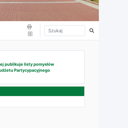
Wpisz tekst do wyszukania
Szukaj
j publikuje listy pomysłów
udżetu Partycypacyjnego