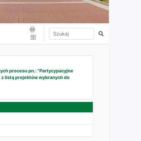
Wpisz tekst do wyszukania
Szukaj
ych procesu pn.: "Partycypacyjne
z listą projektów wybranych do