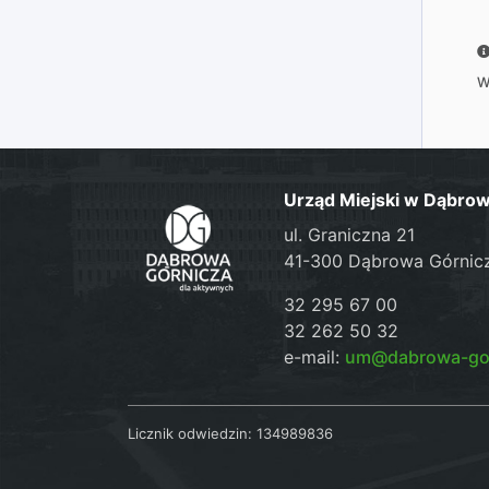
W
Urząd Miejski w Dąbrow
ul. Graniczna 21
41-300 Dąbrowa Górnic
32 295 67 00
32 262 50 32
e-mail:
um@dabrowa-gor
Licznik odwiedzin:
134989836