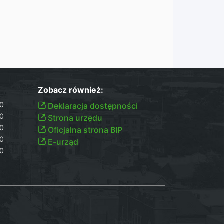
Zobacz również:
30
Deklaracja dostępności
30
Strona urzędu
30
Oficjalna strona BIP
00
E-urząd
00