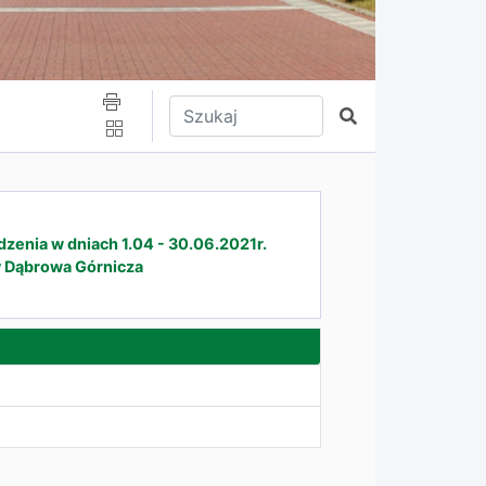
Wpisz tekst do wyszukania
Szukaj
enia w dniach 1.04 - 30.06.2021r.
y Dąbrowa Górnicza