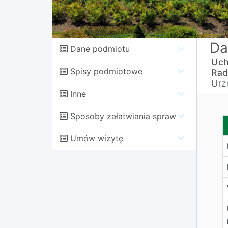
Da
Dane podmiotu
Uch
Spisy podmiotowe
Rad
Urz
Inne
Sposoby załatwiania spraw
w
Umów wizytę