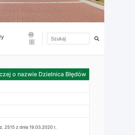
Wpisz tekst do wyszukania
ły
Szukaj
ie Dzielnica Błędów
czej o nazwie Dzielnica Błędów
z. 2515 z dnia 19.03.2020 r.