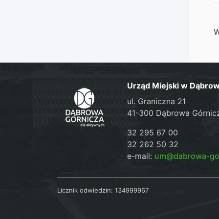
W
Urząd Miejski w Dąbrow
ul. Graniczna 21
41-300 Dąbrowa Górnic
32 295 67 00
32 262 50 32
e-mail:
um@dabrowa-gor
Licznik odwiedzin:
134999967