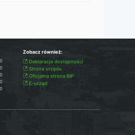
Zobacz również:
30
Deklaracja dostępności
30
Strona urzędu
30
Oficjalna strona BIP
00
E-urząd
00