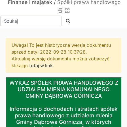
Finanse i majątek /
Spółki prawa handlowego
Wpisz tekst do wyszukania
Szukaj
Uwaga! To jest historyczna wersja dokumentu
sprzed daty: 2022-09-28 10:37:28.
Aktualną wersję dokumentu można zobaczyć
klikając
tutaj w link
.
WYKAZ SPÓŁEK PRAWA HANDLOWEGO Z UDZIAŁEM M
WYKAZ SPÓŁEK PRAWA HANDLOWEGO Z
UDZIAŁEM MIENIA KOMUNALNEGO
Informacja o dochodach i stratach spółek prawa handl
GMINY DĄBROWA GÓRNICZA
Zestawienie wysokości obciążenia majątku Gminy Dąbr
Informacja o dochodach i stratach spółek
prawa handlowego z udziałem mienia
Podstawowe wskaźniki ekonomiczne charakteryzujące 
Gminy Dąbrowa Górnicza, w których