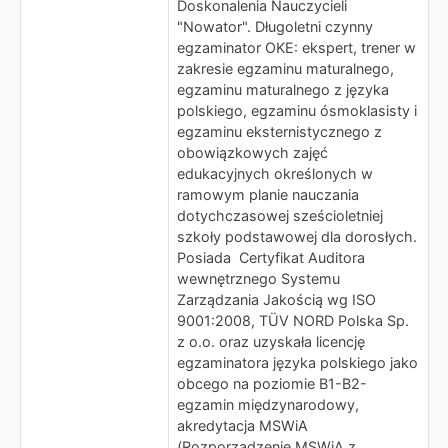
Doskonalenia Nauczycieli
"Nowator". Długoletni czynny
egzaminator OKE: ekspert, trener w
zakresie egzaminu maturalnego,
egzaminu maturalnego z języka
polskiego, egzaminu ósmoklasisty i
egzaminu eksternistycznego z
obowiązkowych zajęć
edukacyjnych określonych w
ramowym planie nauczania
dotychczasowej sześcioletniej
szkoły podstawowej dla dorosłych.
Posiada Certyfikat Auditora
wewnętrznego Systemu
Zarządzania Jakością wg ISO
9001:2008, TÜV NORD Polska Sp.
z o.o. oraz uzyskała licencję
egzaminatora języka polskiego jako
obcego na poziomie B1-B2-
egzamin międzynarodowy,
akredytacja MSWiA
(Rozporządzenie MSWiA z