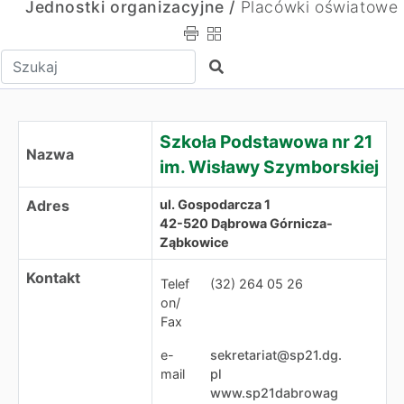
Jednostki organizacyjne /
Placówki oświatowe
Wpisz tekst do wyszukania
Szukaj
Szkoła Podstawowa nr 21 im. Wisławy Szymborskiej
Szkoła Podstawowa nr 21
Nazwa
im. Wisławy Szymborskiej
Adres
ul. Gospodarcza 1
42-520 Dąbrowa Górnicza-
Ząbkowice
Kontakt
Telef
(32) 264 05 26
on/
Fax
e-
sekretariat@sp21.dg.
mail
pl
www.sp21dabrowag